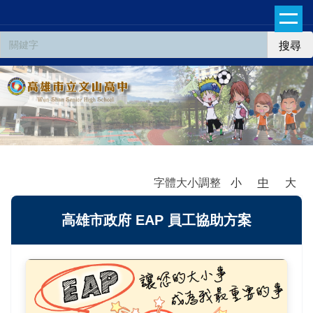
跳
到
主
搜尋
要
內
容
區
字體大小調整
小
中
大
高雄市政府 EAP 員工協助方案