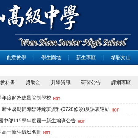
創意教學
學生園地
新生專區
精彩文山
教科書
獎助金
升學資訊
研習公告
課綱專區
4學年度起為總量管制學校
一新生暑期輔導臨時編班資料(0728修改)及課表連結
國中部115學年度國一新生編班公告
高中高一新生編班名冊