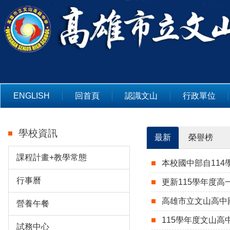
跳
到
主
要
內
容
區
ENGLISH
回首頁
認識文山
行政單位
學校資訊
最新
榮譽榜
課程計畫+教學常態
本校國中部自11
行事曆
更新115學年度高
高雄市立文山高中
營養午餐
115學年度文山
試務中心