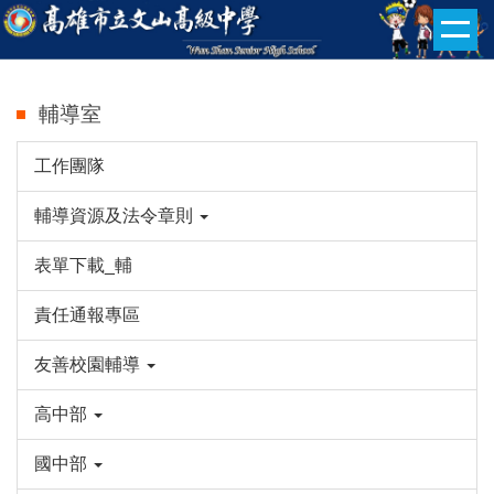
跳
到
主
要
輔導室
內
容
工作團隊
區
輔導資源及法令章則
表單下載_輔
責任通報專區
友善校園輔導
高中部
國中部