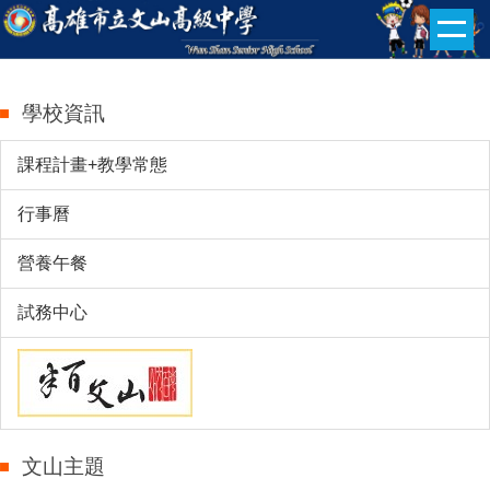
跳
到
主
要
學校資訊
內
容
課程計畫+教學常態
區
行事曆
營養午餐
試務中心
文山主題