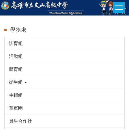
跳
到
主
要
學務處
內
容
訓育組
區
活動組
體育組
衛生組
生輔組
童軍團
員生合作社