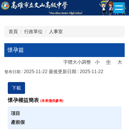
跳
到
主
要
首頁
行政單位
人事室
內
容
區
懷孕篇
字體大小調整
小
中
大
:
2025-11-22
最後更新日期 :
2025-11-22
發布日期
下載
懷孕權益簡表
(本表僅供參考)
產前假