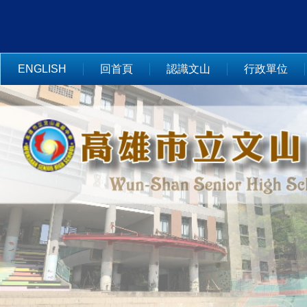
跳
到
主
要
ENGLISH
回首頁
認識文山
行政單位
內
容
區