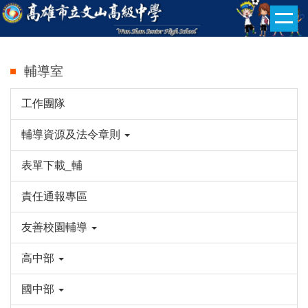
跳
到
主
要
輔導室
內
容
工作團隊
區
輔導資源及法令章則
表單下載_輔
責任通報專區
友善校園輔導
高中部
國中部