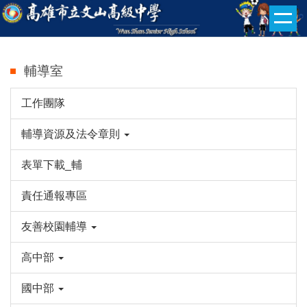
跳
到
主
要
輔導室
內
容
工作團隊
區
輔導資源及法令章則
表單下載_輔
責任通報專區
友善校園輔導
高中部
國中部