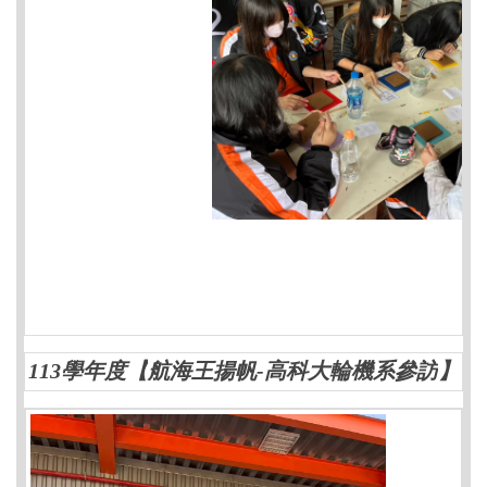
113學年度【
航海王揚帆-高科大輪機系參訪
】