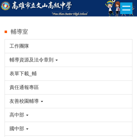
跳
到
主
要
輔導室
內
容
工作團隊
區
輔導資源及法令章則
表單下載_輔
責任通報專區
友善校園輔導
高中部
國中部