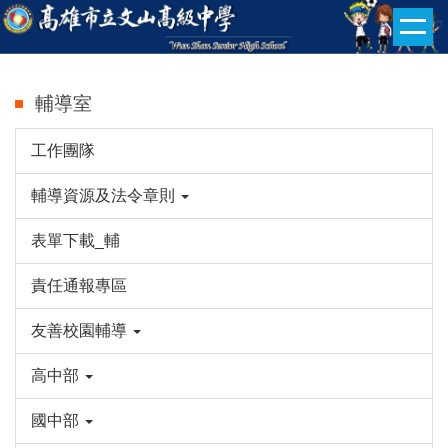
跳
到
主
要
輔導室
內
容
工作團隊
區
輔導資源及法令章則
表單下載_輔
責任通報專區
友善校園輔導
高中部
國中部